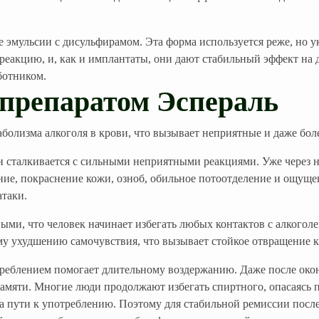
 эмульсии с дисульфирамом. Эта форма используется реже, но у
еакцию, и, как и имплантаты, они дают стабильный эффект на 
ботником.
препаратом Эспераль
болизма алкоголя в крови, что вызывает неприятные и даже бол
он сталкивается с сильными неприятными реакциями. Уже через 
ние, покраснение кожи, озноб, обильное потоотделение и ощуще
атаки.
ми, что человек начинает избегать любых контактов с алкогол
ому ухудшению самочувствия, что вызывает стойкое отвращение 
реблением помогает длительному воздержанию. Даже после окон
 памяти. Многие люди продолжают избегать спиртного, опасаясь 
на пути к употреблению. Поэтому для стабильной ремиссии посл