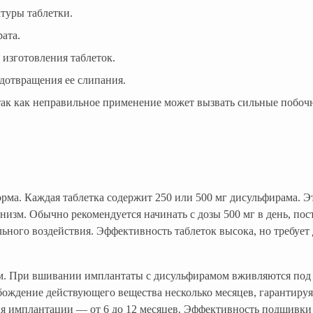
туры таблетки.
ата.
 изготовления таблеток.
дотвращения ее слипания.
 так как неправильное применение может вызвать сильные побоч
рма. Каждая таблетка содержит 250 или 500 мг дисульфирама. 
ганизм. Обычно рекомендуется начинать с дозы 500 мг в день, п
льного воздействия. Эффективность таблеток высока, но требуе
 При вшивании имплантаты с дисульфирамом вживляются под к
бождение действующего вещества несколько месяцев, гарантируя
ия имплантации — от 6 до 12 месяцев. Эффективность подшивки 