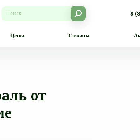
8 (
Цены
Отзывы
А
аль от
ме