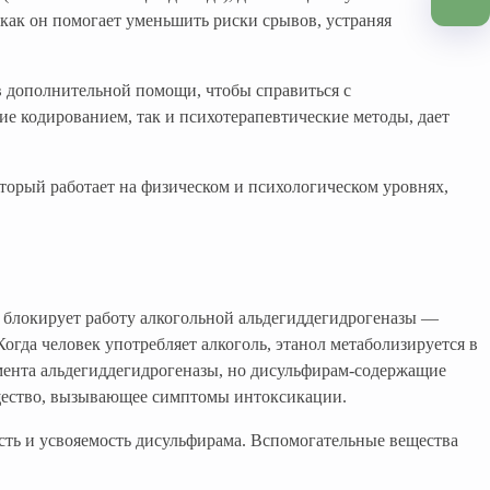
как он помогает уменьшить риски срывов, устраняя
в дополнительной помощи, чтобы справиться с
е кодированием, так и психотерапевтические методы, дает
оторый работает на физическом и психологическом уровнях,
 блокирует работу алкогольной альдегиддегидрогеназы —
огда человек употребляет алкоголь, этанол метаболизируется в
рмента альдегиддегидрогеназы, но дисульфирам-содержащие
ещество, вызывающее симптомы интоксикации.
сть и усвояемость дисульфирама. Вспомогательные вещества