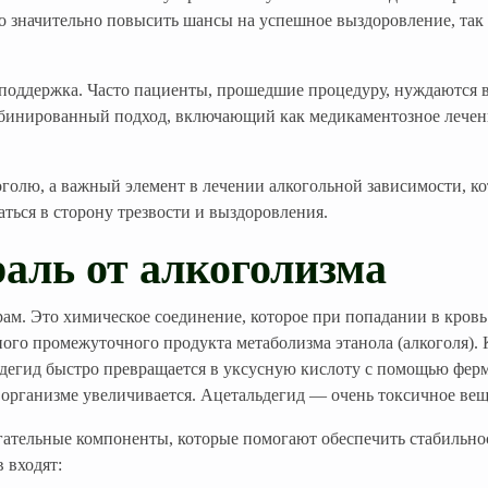
о значительно повысить шансы на успешное выздоровление, так 
 поддержка. Часто пациенты, прошедшие процедуру, нуждаются 
мбинированный подход, включающий как медикаментозное лечени
оголю, а важный элемент в лечении алкогольной зависимости, к
ться в сторону трезвости и выздоровления.
аль от алкоголизма
ам. Это химическое соединение, которое при попадании в кровь
ого промежуточного продукта метаболизма этанола (алкоголя). К
льдегид быстро превращается в уксусную кислоту с помощью фе
 в организме увеличивается. Ацетальдегид — очень токсичное в
огательные компоненты, которые помогают обеспечить стабильно
 входят: