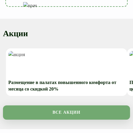
Акции
Размещение в палатах повышенного комфорта от
П
месяца со скидкой 20%
ц
о
ВСЕ АКЦИИ